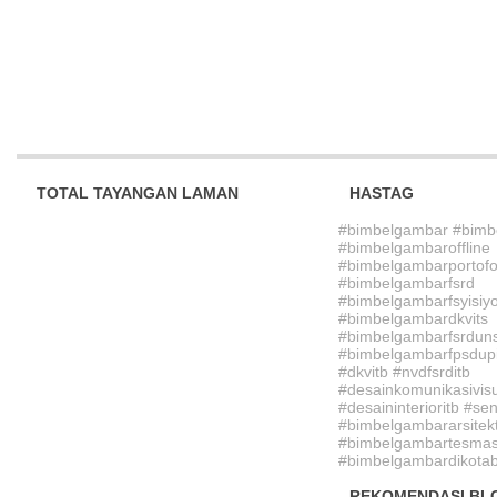
TOTAL TAYANGAN LAMAN
HASTAG
#bimbelgambar #bimb
#bimbelgambaroffline
#bimbelgambarportofo
#bimbelgambarfsrd
#bimbelgambarfsyisiy
#bimbelgambardkvits
#bimbelgambarfsrdun
#bimbelgambarfpsdupi
#dkvitb #nvdfsrditb
#desainkomunikasivisu
#desaininterioritb #sen
#bimbelgambararsitek
#bimbelgambartesmasu
#bimbelgambardikotab
REKOMENDASI BL