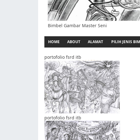
Bimbel Gambar Master Seni
HOME
ABOUT
ALAMAT
PILIH JENIS BI
portofolio fsrd itb
portofolio fsrd itb