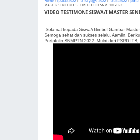
Home
»
fpsdupi2022
»
fsr isi yogya 2022
»
fsrditb2022
»
porto
MASTER SENI LULUS PORTOFOLIO SNMPTN 2022
VIDEO TESTIMONI SISWA/I MASTER SE
Selamat kepada Siswa/i Bimbel Gambar Master
Semoga sehat dan sukses selalu. Aamiin. Berikut
Portofolio SNMPTN 2022. Mulai dari FSRD ITB, 