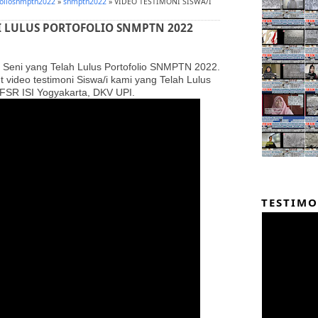
foliosnmptn2022
»
snmptn2022
»
VIDEO TESTIMONI SISWA/I
NI LULUS PORTOFOLIO SNMPTN 2022
 Seni yang Telah Lulus Portofolio SNMPTN 2022.
 video testimoni Siswa/i kami yang Telah Lulus
FSR ISI Yogyakarta, DKV UPI.
TESTIMO