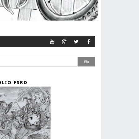
Go
LIO FSRD