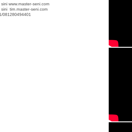
 sini
www.master-seni.com
i sini
tim.master-seni.com
71/081280494401