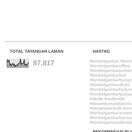
TOTAL TAYANGAN LAMAN
HASTAG
#bimbelgambar #bimb
87,817
#bimbelgambaroffline
#bimbelgambarportofo
#bimbelgambarfsrd
#bimbelgambarfsyisiy
#bimbelgambardkvits
#bimbelgambarfsrdun
#bimbelgambarfpsdupi
#dkvitb #nvdfsrditb
#desainkomunikasivisu
#desaininterioritb #sen
#bimbelgambararsitek
#bimbelgambartesmasu
#bimbelgambardikotab
REKOMENDASI BL