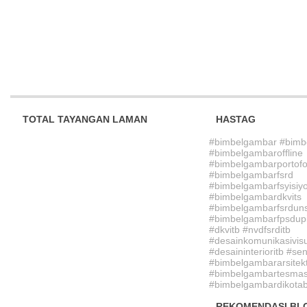
TOTAL TAYANGAN LAMAN
HASTAG
#bimbelgambar #bimb
#bimbelgambaroffline
#bimbelgambarportofo
#bimbelgambarfsrd
#bimbelgambarfsyisiy
#bimbelgambardkvits
#bimbelgambarfsrdun
#bimbelgambarfpsdupi
#dkvitb #nvdfsrditb
#desainkomunikasivisu
#desaininterioritb #sen
#bimbelgambararsitek
#bimbelgambartesmasu
#bimbelgambardikotab
REKOMENDASI BL