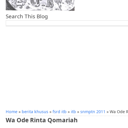
Search This Blog
Home
»
berita khusus
»
fsrd itb
»
itb
»
snmptn 2011
»
Wa Ode R
Wa Ode Rinta Qomariah