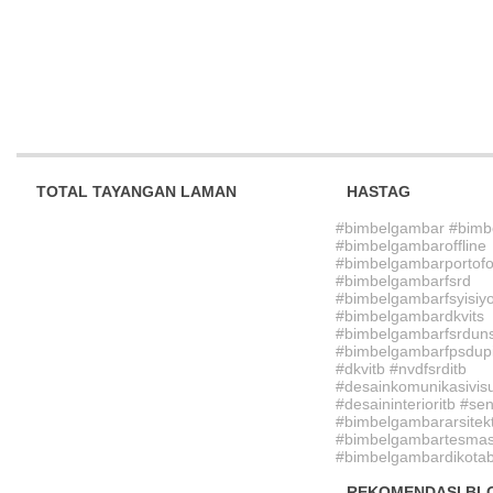
TOTAL TAYANGAN LAMAN
HASTAG
#bimbelgambar #bimb
#bimbelgambaroffline
#bimbelgambarportofo
#bimbelgambarfsrd
#bimbelgambarfsyisiy
#bimbelgambardkvits
#bimbelgambarfsrdun
#bimbelgambarfpsdupi
#dkvitb #nvdfsrditb
#desainkomunikasivisu
#desaininterioritb #sen
#bimbelgambararsitek
#bimbelgambartesmasu
#bimbelgambardikotab
REKOMENDASI BL