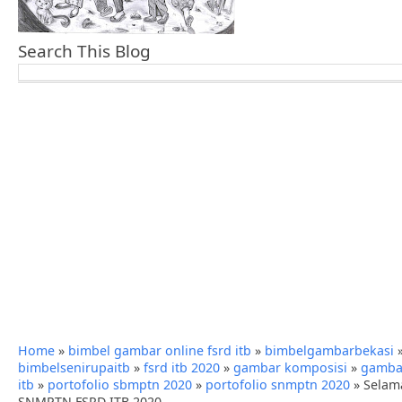
Search This Blog
Home
»
bimbel gambar online fsrd itb
»
bimbelgambarbekasi
bimbelsenirupaitb
»
fsrd itb 2020
»
gambar komposisi
»
gambar
itb
»
portofolio sbmptn 2020
»
portofolio snmptn 2020
»
Selam
SNMPTN FSRD ITB 2020