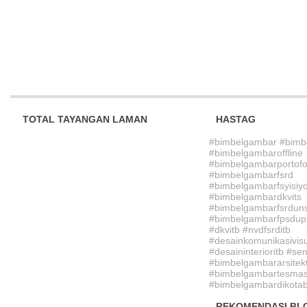
TOTAL TAYANGAN LAMAN
HASTAG
#bimbelgambar #bimb
#bimbelgambaroffline
#bimbelgambarportofo
#bimbelgambarfsrd
#bimbelgambarfsyisiy
#bimbelgambardkvits
#bimbelgambarfsrdun
#bimbelgambarfpsdupi
#dkvitb #nvdfsrditb
#desainkomunikasivisu
#desaininterioritb #sen
#bimbelgambararsitek
#bimbelgambartesmasu
#bimbelgambardikotab
REKOMENDASI BL